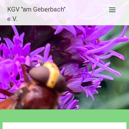
Zum
KGV "am Geberbach"
Inhalt
springen
e.V.