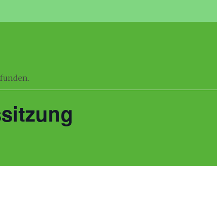
efunden.
sitzung