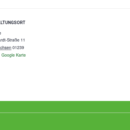
ALTUNGSORT
e
ardt-Straße 11
chsen
01239
d
Google Karte