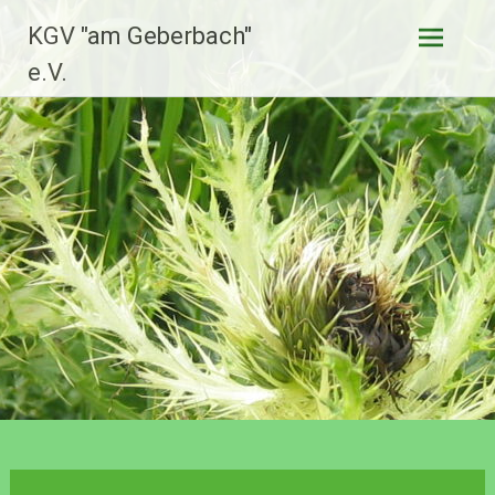
Zum
KGV "am Geberbach"
Inhalt
springen
e.V.