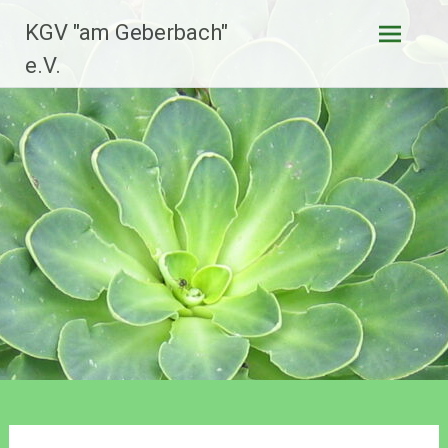
Zum
KGV "am Geberbach"
Inhalt
springen
e.V.